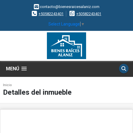
contacto@bienesraicesalaniz.com
+50582243401
+50582243401
Select Language
▼
MENÚ
Inicio
Detalles del inmueble