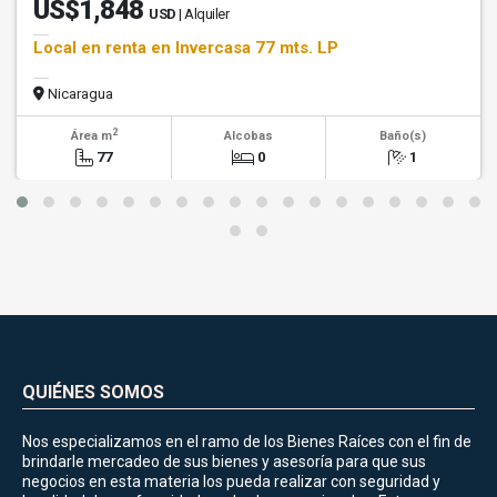
US$1,848
USD
| Alquiler
Local en renta en Invercasa 77 mts. LP
Nicaragua
2
Área m
Alcobas
Baño(s)
77
0
1
QUIÉNES SOMOS
Nos especializamos en el ramo de los Bienes Raíces con el fin de
brindarle mercadeo de sus bienes y asesoría para que sus
negocios en esta materia los pueda realizar con seguridad y