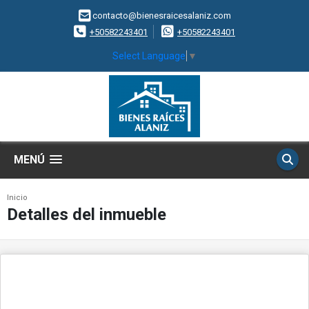
contacto@bienesraicesalaniz.com
+50582243401
+50582243401
Select Language
▼
MENÚ
Inicio
Detalles del inmueble