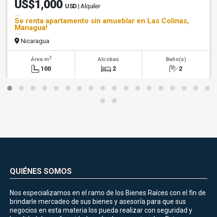
US$1,000
USD
| Alquiler
Se renta apartamento sin amueblar en Las Colinas,
Managua!
Nicaragua
2
Área m
Alcobas
Baño(s)
100
2
2
QUIÉNES SOMOS
Nos especializamos en el ramo de los Bienes Raíces con el fin de
brindarle mercadeo de sus bienes y asesoría para que sus
negocios en esta materia los pueda realizar con seguridad y