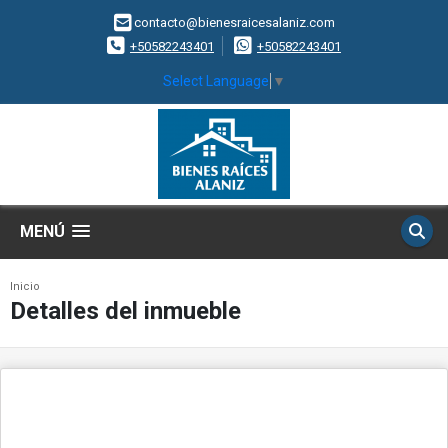
contacto@bienesraicesalaniz.com
+50582243401
+50582243401
Select Language
▼
MENÚ
Inicio
Detalles del inmueble