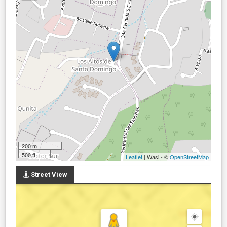
200 m
500 ft
Leaflet
| Wasi - ©
OpenStreetMap
Street View