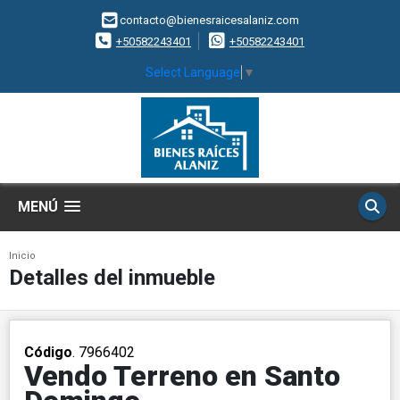
contacto@bienesraicesalaniz.com
+50582243401
+50582243401
Select Language
▼
MENÚ
Inicio
Detalles del inmueble
Código
. 7966402
Vendo Terreno en Santo