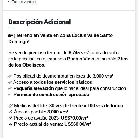
Zonas verdes
Descripción Adicional
🏡
¡Terreno en Venta en Zona Exclusiva de Santo
Domingo!
Se vende precioso terreno de
8,745 vrs²
, ubicado sobre
calle principal en el camino a
Pueblo Viejo
, a tan solo
2 km
de los Obeliscos
.
✅ Posibilidad de desmembrar en lotes de
3,000 vrs²
✅ Acceso a
todos los servicios básicos
✅
Pequeña elevación
que lo hace ideal para construcción
✅
Permiso de construcción aprobado
📏 Medidas del lote:
30 vrs de frente x 100 vrs de fondo
📐 Área disponible:
3,000 vrs²
💰 Precio de avalúo 2023:
US$70.00/vr²
🔥
Precio actual de venta: US$60.00/vr²