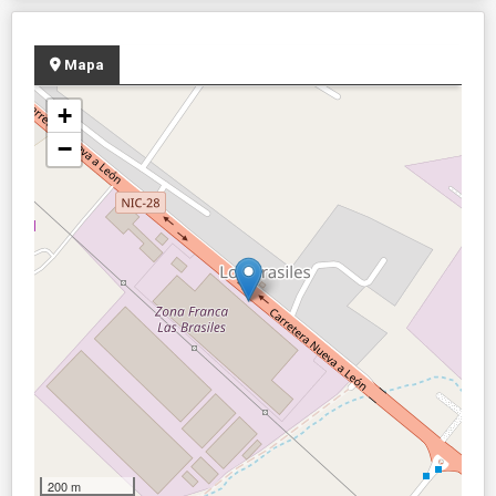
Mapa
+
−
200 m