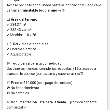
Acceso por calle adoquinada hasta la lotificación y luego calle
de tierra
transitable todo el año
🚗👌
📐
Área del terreno:
✔ 234.37 m²
✔ 332.43 varas²
✔ Medidas: 10 x 26
⚡💧
Servicios disponibles:
✔ Energía eléctrica
✔ Agua potable
🛒
Todo cerca para tu comodidad:
Gasolineras, tiendas, comiderías, escuelas y fácil acceso a
transporte público (buses, taxis y caponeras) 🚌🚖
💵
Precio:
$10,000 (solo pago de contado)
🚫 No financiamiento
🚫 No cambios
📄
Documentación lista para la venta
— ¡comprá con total
confianza! ✅