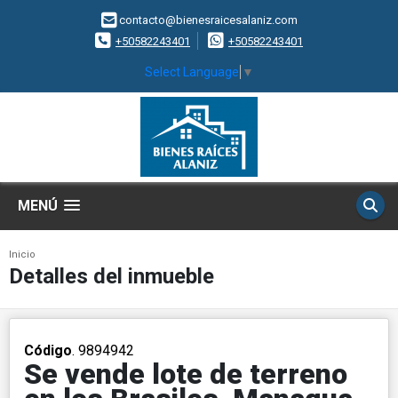
contacto@bienesraicesalaniz.com
+50582243401
+50582243401
Select Language
▼
MENÚ
Inicio
Detalles del inmueble
Código
. 9894942
Se vende lote de terreno