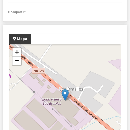
Compartir:
Mapa
+
−