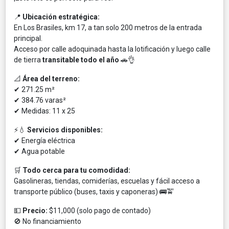
📍
Ubicación estratégica:
En Los Brasiles, km 17, a tan solo 200 metros de la entrada
principal.
Acceso por calle adoquinada hasta la lotificación y luego calle
de tierra
transitable todo el año
🚗👌
📐
Área del terreno:
✔ 271.25 m²
✔ 384.76 varas²
✔ Medidas: 11 x 25
⚡💧
Servicios disponibles:
✔ Energía eléctrica
✔ Agua potable
🛒
Todo cerca para tu comodidad:
Gasolineras, tiendas, comiderías, escuelas y fácil acceso a
transporte público (buses, taxis y caponeras) 🚌🚖
💵
Precio:
$11,000 (solo pago de contado)
🚫 No financiamiento