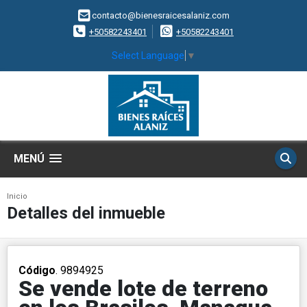
contacto@bienesraicesalaniz.com
+50582243401
+50582243401
Select Language
▼
MENÚ
Inicio
Detalles del inmueble
Código
. 9894925
Se vende lote de terreno