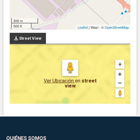
200 m
500 ft
Leaflet
| Wasi - ©
OpenStreetMap
Street View
Ver Ubicación
en
street
view
QUIÉNES SOMOS