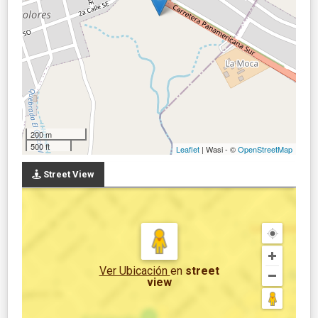
200 m
500 ft
Leaflet
| Wasi - ©
OpenStreetMap
Street View
Ver Ubicación
en
street
view