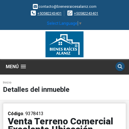
contacto@bienesraicesalaniz.com
+50582243401
+50582243401
Select Language
▼
MENÚ
Inicio
Detalles del inmueble
Código
. 9378413
Venta Terreno Comercial