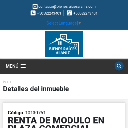
contacto@bienesraicesalaniz.com
+50582243401
+50582243401
Select Language
▼
MENÚ
Inicio
Detalles del inmueble
Código
. 10130761
RENTA DE MODULO EN