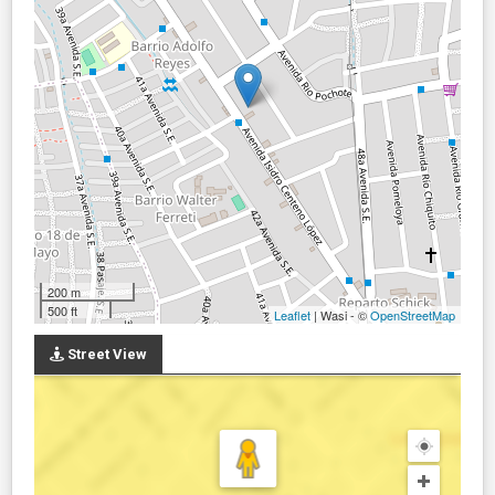
200 m
500 ft
Leaflet
| Wasi - ©
OpenStreetMap
Street View