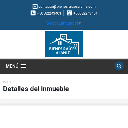
contacto@bienesraicesalaniz.com
+50582243401
+50582243401
Select Language
▼
MENÚ
Inicio
Detalles del inmueble