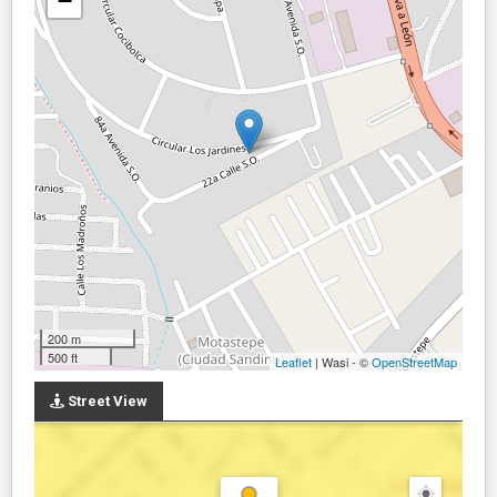
−
200 m
500 ft
Leaflet
| Wasi - ©
OpenStreetMap
Street View