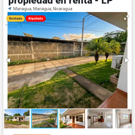
propiedad en renta - LP
Managua, Managua, Nicaragua
Rentada
Alquilado