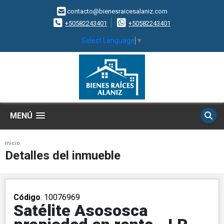
contacto@bienesraicesalaniz.com
+50582243401
+50582243401
Select Language
▼
MENÚ
Inicio
Detalles del inmueble
Código
. 10076969
Satélite Asososca