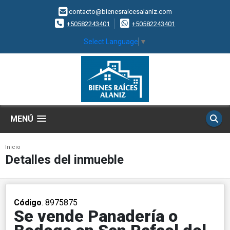
contacto@bienesraicesalaniz.com
+50582243401
+50582243401
Select Language
▼
MENÚ
Inicio
Detalles del inmueble
Código
. 8975875
Se vende Panadería o