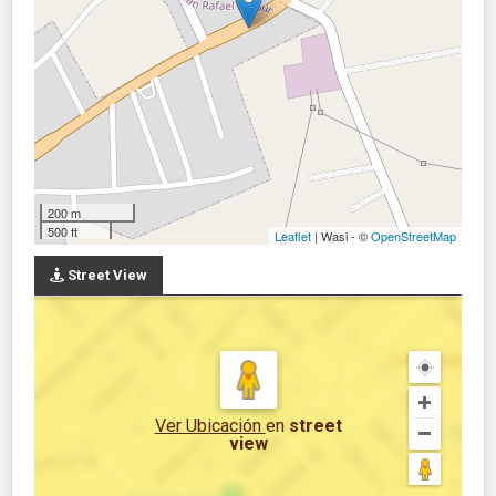
200 m
500 ft
Leaflet
| Wasi - ©
OpenStreetMap
Street View
Ver Ubicación
en
street
view